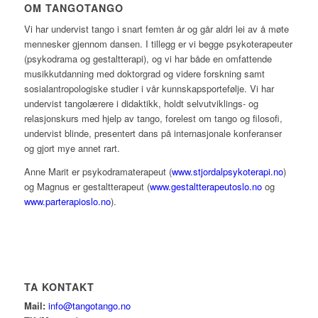
OM TANGOTANGO
Vi har undervist tango i snart femten år og går aldri lei av å møte
mennesker gjennom dansen. I tillegg er vi begge psykoterapeuter
(psykodrama og gestaltterapi), og vi har både en omfattende
musikkutdanning med doktorgrad og videre forskning samt
sosialantropologiske studier i vår kunnskapsportefølje. Vi har
undervist tangolærere i didaktikk, holdt selvutviklings- og
relasjonskurs med hjelp av tango, forelest om tango og filosofi,
undervist blinde, presentert dans på internasjonale konferanser
og gjort mye annet rart.
Anne Marit er psykodramaterapeut (
www.stjordalpsykoterapi.no
)
og Magnus er gestaltterapeut (
www.gestaltterapeutoslo.no
og
www.parterapioslo.no
).
TA KONTAKT
Mail:
info@tangotango.no