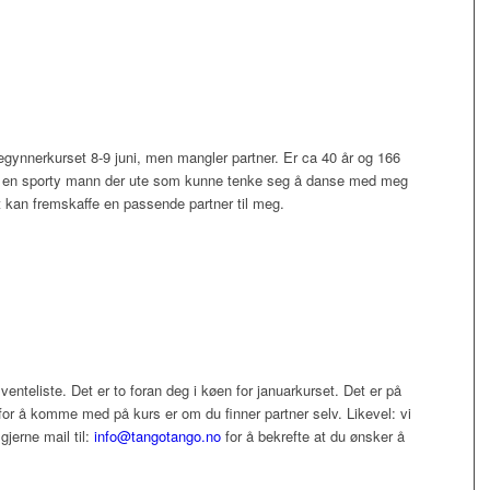
egynnerkurset 8-9 juni, men mangler partner. Er ca 40 år og 166
r en sporty mann der ute som kunne tenke seg å danse med meg
t kan fremskaffe en passende partner til meg.
enteliste. Det er to foran deg i køen for januarkurset. Det er på
for å komme med på kurs er om du finner partner selv. Likevel: vi
gjerne mail til:
info@tangotango.no
for å bekrefte at du ønsker å