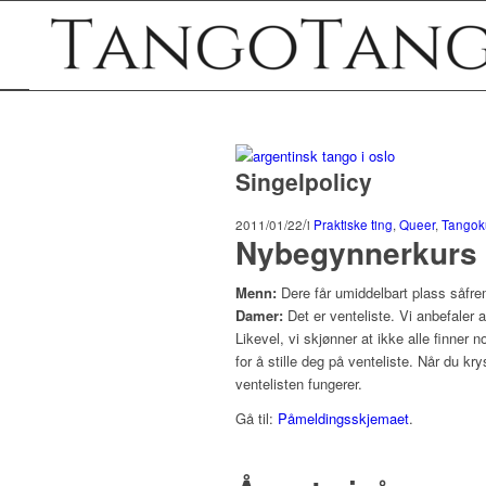
Singelpolicy
/
2011/01/22
i
Praktiske ting
,
Queer
,
Tangok
Nybegynnerkurs
Menn:
Dere får umiddelbart plass såfrem
Damer:
Det er venteliste. Vi anbefaler 
Likevel, vi skjønner at ikke alle finner
for å stille deg på venteliste. Når du kr
ventelisten fungerer.
Gå til:
Påmeldingsskjemaet
.