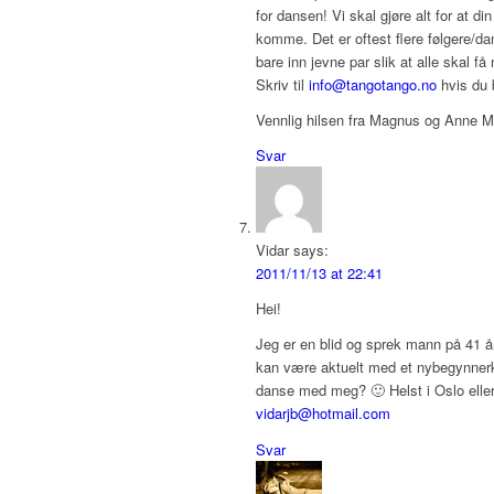
for dansen! Vi skal gjøre alt for at di
komme. Det er oftest flere følgere/d
bare inn jevne par slik at alle skal f
Skriv til
info@tangotango.no
hvis du 
Vennlig hilsen fra Magnus og Anne Ma
Svar
Vidar
says:
2011/11/13 at 22:41
Hei!
Jeg er en blid og sprek mann på 41 å
kan være aktuelt med et nybegynnerk
danse med meg? 🙂 Helst i Oslo elle
vidarjb@hotmail.com
Svar