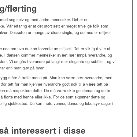
/flørting
nt med seg selv og med andre mennesker. Det er en
e. Vår erfaring er at det stort sett er meget trivelige folk som
 alvor! Dessuten er mange av disse single, og dermed er miljøet
 noe om hva du kan forvente av miljøet. Det er viktig å vite at
ikte. I dansen kommer mennesker svært nær innpå hverandre, og
stort. Vi omgås hverandre på langt mer elegante og subtile – og vi
åter enn man gjør på byen.
rygg måte å treffe menn på. Man kan være nær hverandre, men
tfor tett før man kjenner hverandre godt nok til å være tett på
enn må respektere dette. De må være ekte gentleman og sette
å flørte med henne eller ikke. For de som skjønner dette og
erlig sjekkested. Du kan møte venner, danse og leke syv dager i
.
å interessert i disse