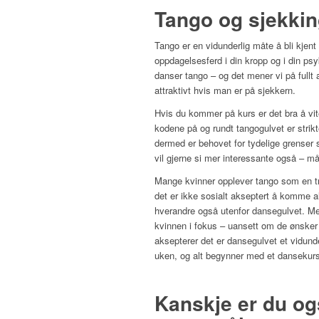
Tango og sjekking
Tango er en vidunderlig måte å bli kje
oppdagelsesferd i din kropp og i din psyk
danser tango – og det mener vi på fullt
attraktivt hvis man er på sjekkern.
Hvis du kommer på kurs er det bra å vite
kodene på og rundt tangogulvet er str
dermed er behovet for tydelige grenser 
vil gjerne si mer interessante også – m
Mange kvinner opplever tango som en t
det er ikke sosialt akseptert å komme al
hverandre også utenfor dansegulvet. M
kvinnen i fokus – uansett om de ønsker 
aksepterer det er dansegulvet et vidund
uken, og alt begynner med et dansekurs
Kanskje er du ogs