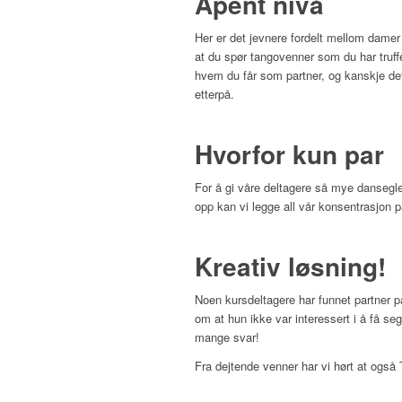
Åpent nivå
Her er det jevnere fordelt mellom damer 
at du spør tangovenner som du har truffe
hvem du får som partner, og kanskje d
etterpå.
Hvorfor kun par
For å gi våre deltagere så mye dansegled
opp kan vi legge all vår konsentrasjon på
Kreativ løsning!
Noen kursdeltagere har funnet partner p
om at hun ikke var interessert i å få s
mange svar!
Fra dejtende venner har vi hørt at også 