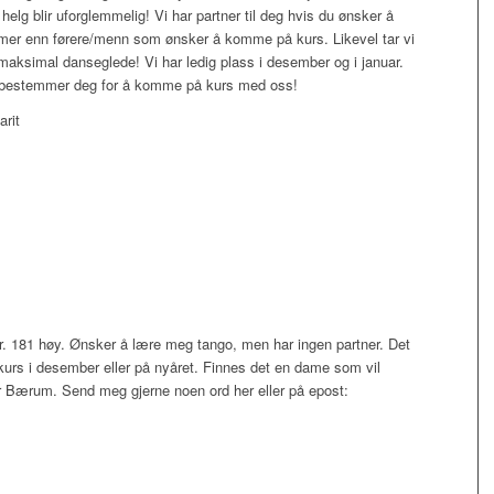
n helg blir uforglemmelig! Vi har partner til deg hvis du ønsker å
amer enn førere/menn som ønsker å komme på kurs. Likevel tar vi
å maksimal danseglede! Vi har ledig plass i desember og i januar.
bestemmer deg for å komme på kurs med oss!
rit
r. 181 høy. Ønsker å lære meg tango, men har ingen partner. Det
urs i desember eller på nyåret. Finnes det en dame som vil
r Bærum. Send meg gjerne noen ord her eller på epost: