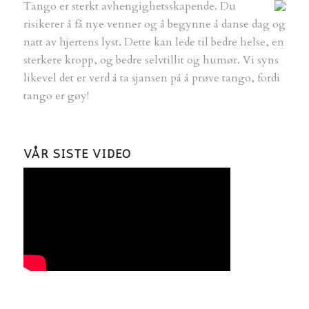
Tango er sterkt avhengighetsskapende.
Du
risikerer å få nye venner og å begynne å danse dag og
natt av hjertens lyst. Dette kan lede til bedre helse, en
sterkere kropp, og bedre selvtillit og humør. Vi syns
likevel det er verd å ta sjansen på å prøve tango, fordi
tango er gøy!
VÅR SISTE VIDEO