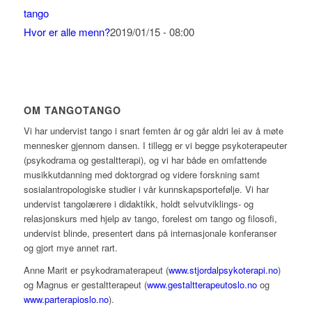
Hvor er alle menn?
2019/01/15 - 08:00
OM TANGOTANGO
Vi har undervist tango i snart femten år og går aldri lei av å møte
mennesker gjennom dansen. I tillegg er vi begge psykoterapeuter
(psykodrama og gestaltterapi), og vi har både en omfattende
musikkutdanning med doktorgrad og videre forskning samt
sosialantropologiske studier i vår kunnskapsportefølje. Vi har
undervist tangolærere i didaktikk, holdt selvutviklings- og
relasjonskurs med hjelp av tango, forelest om tango og filosofi,
undervist blinde, presentert dans på internasjonale konferanser
og gjort mye annet rart.
Anne Marit er psykodramaterapeut (
www.stjordalpsykoterapi.no
)
og Magnus er gestaltterapeut (
www.gestaltterapeutoslo.no
og
www.parterapioslo.no
).