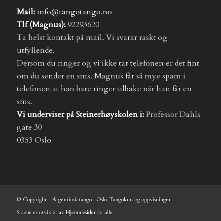
Mail:
info@tangotango.no
Tlf (Magnus):
92293620
Ta helst kontakt på mail. Vi svarar raskt og
utfyllende.
Dersom du ringer og vi ikke tar telefonen er det fint
om du sender en sms. Magnus får så mye spam i
telefonen at han bare ringer tilbake når han får en
sms.
Vi underviser på Steinerhøyskolen i:
Professor Dahls
gate 30
0353 Oslo
© Copyright - Argentinsk tango i Oslo. Tangokurs og oppvisninger
Sidene er utviklet av
Hjemmesider for alle