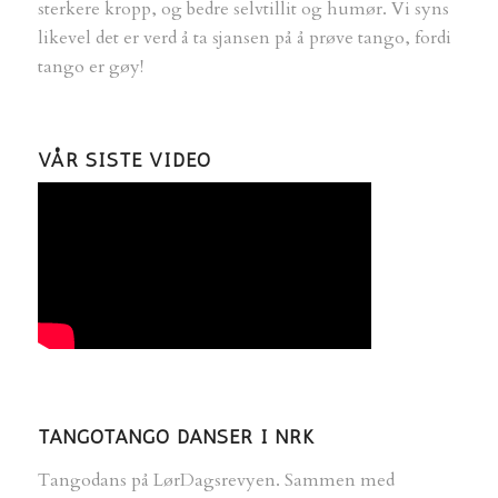
sterkere kropp, og bedre selvtillit og humør. Vi syns
likevel det er verd å ta sjansen på å prøve tango, fordi
tango er gøy!
VÅR SISTE VIDEO
TANGOTANGO DANSER I NRK
Tangodans på LørDagsrevyen. Sammen med