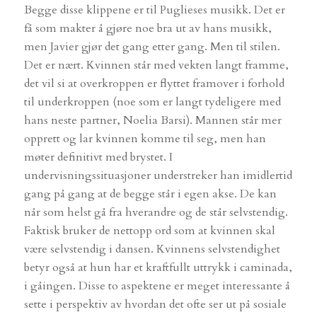
Begge disse klippene er til Puglieses musikk. Det er
få som makter å gjøre noe bra ut av hans musikk,
men Javier gjør det gang etter gang. Men til stilen.
Det er nært. Kvinnen står med vekten langt framme,
det vil si at overkroppen er flyttet framover i forhold
til underkroppen (noe som er langt tydeligere med
hans neste partner, Noelia Barsi). Mannen står mer
opprett og lar kvinnen komme til seg, men han
møter definitivt med brystet. I
undervisningssituasjoner understreker han imidlertid
gang på gang at de begge står i egen akse. De kan
når som helst gå fra hverandre og de står selvstendig.
Faktisk bruker de nettopp ord som at kvinnen skal
være selvstendig i dansen. Kvinnens selvstendighet
betyr også at hun har et kraftfullt uttrykk i caminada,
i gåingen. Disse to aspektene er meget interessante å
sette i perspektiv av hvordan det ofte ser ut på sosiale