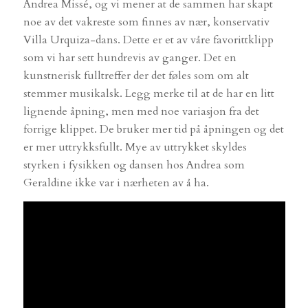
Andrea Missé, og vi mener at de sammen har skapt
noe av det vakreste som finnes av nær, konservativ
Villa Urquiza-dans. Dette er et av våre favorittklipp
som vi har sett hundrevis av ganger. Det en
kunstnerisk fulltreffer der det føles som om alt
stemmer musikalsk. Legg merke til at de har en litt
lignende åpning, men med noe variasjon fra det
forrige klippet. De bruker mer tid på åpningen og det
er mer uttrykksfullt. Mye av uttrykket skyldes
styrken i fysikken og dansen hos Andrea som
Geraldine ikke var i nærheten av å ha.