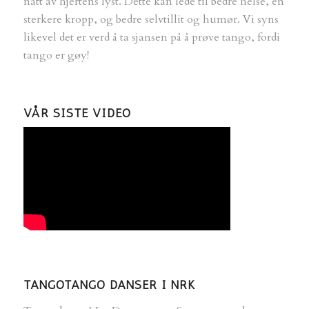
natt av hjertens lyst. Dette kan lede til bedre helse, en
sterkere kropp, og bedre selvtillit og humør. Vi syns
likevel det er verd å ta sjansen på å prøve tango, fordi
tango er gøy!
VÅR SISTE VIDEO
TANGOTANGO DANSER I NRK