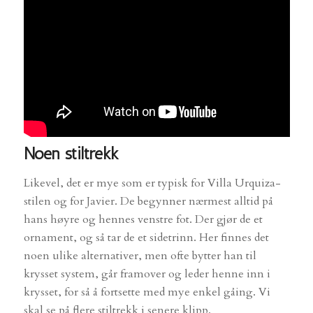
Noen stiltrekk
Likevel, det er mye som er typisk for Villa Urquiza-
stilen og for Javier. De begynner nærmest alltid på
hans høyre og hennes venstre fot. Der gjør de et
ornament, og så tar de et sidetrinn. Her finnes det
noen ulike alternativer, men ofte bytter han til
krysset system, går framover og leder henne inn i
krysset, for så å fortsette med mye enkel gåing. Vi
skal se på flere stiltrekk i senere klipp.