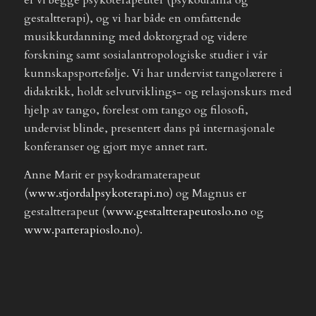
er vi begge psykoterapeuter (psykodrama og
gestaltterapi), og vi har både en omfattende
musikkutdanning med doktorgrad og videre
forskning samt sosialantropologiske studier i vår
kunnskapsportefølje. Vi har undervist tangolærere i
didaktikk, holdt selvutviklings- og relasjonskurs med
hjelp av tango, forelest om tango og filosofi,
undervist blinde, presentert dans på internasjonale
konferanser og gjort mye annet rart.
Anne Marit er psykodramaterapeut
(
www.stjordalpsykoterapi.no
) og Magnus er
gestaltterapeut (
www.gestaltterapeutoslo.no
og
www.parterapioslo.no
).