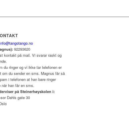
KONTAKT
info@tangotango.no
Magnus):
92293620
st kontakt på mail. Vi svarar raskt og
ende.
 du ringer og vi ikke tar telefonen er
int om du sender en sms. Magnus får så
am i telefonen at han bare ringer
e når han får en sms.
derviser på Steinerhøyskolen i:
ssor Dahls gate 30
Oslo