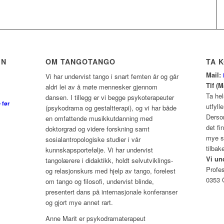
EN
OM TANGOTANGO
TA 
Mail:
Vi har undervist tango i snart femten år og går
Tlf (
aldri lei av å møte mennesker gjennom
Ta hel
dansen. I tillegg er vi begge psykoterapeuter
 før
utfyll
(psykodrama og gestaltterapi), og vi har både
Dersom
en omfattende musikkutdanning med
det f
doktorgrad og videre forskning samt
mye sp
sosialantropologiske studier i vår
tilbak
kunnskapsportefølje. Vi har undervist
Vi un
tangolærere i didaktikk, holdt selvutviklings-
Profe
og relasjonskurs med hjelp av tango, forelest
0353 
om tango og filosofi, undervist blinde,
presentert dans på internasjonale konferanser
og gjort mye annet rart.
Anne Marit er psykodramaterapeut