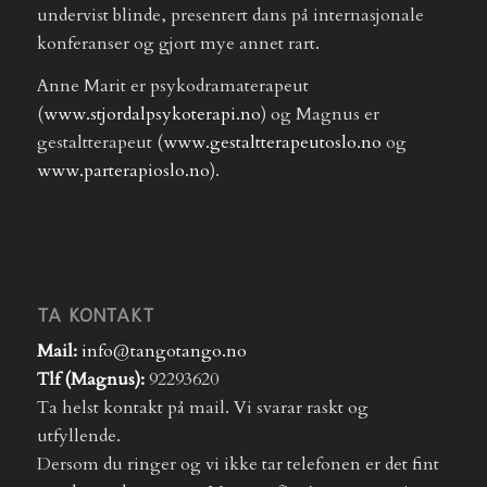
undervist blinde, presentert dans på internasjonale
konferanser og gjort mye annet rart.
Anne Marit er psykodramaterapeut
(
www.stjordalpsykoterapi.no
) og Magnus er
gestaltterapeut (
www.gestaltterapeutoslo.no
og
www.parterapioslo.no
).
TA KONTAKT
Mail:
info@tangotango.no
Tlf (Magnus):
92293620
Ta helst kontakt på mail. Vi svarar raskt og
utfyllende.
Dersom du ringer og vi ikke tar telefonen er det fint