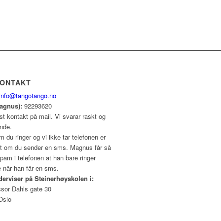
KONTAKT
info@tangotango.no
Magnus):
92293620
st kontakt på mail. Vi svarar raskt og
ende.
 du ringer og vi ikke tar telefonen er
int om du sender en sms. Magnus får så
am i telefonen at han bare ringer
e når han får en sms.
derviser på Steinerhøyskolen i:
ssor Dahls gate 30
Oslo