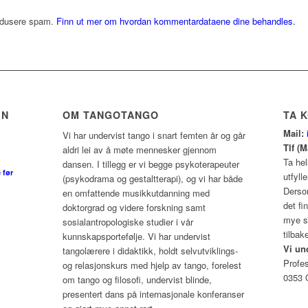
redusere spam.
Finn ut mer om hvordan kommentardataene dine behandles.
EN
OM TANGOTANGO
TA 
Mail:
Vi har undervist tango i snart femten år og går
Tlf (
aldri lei av å møte mennesker gjennom
Ta hel
dansen. I tillegg er vi begge psykoterapeuter
 før
utfyll
(psykodrama og gestaltterapi), og vi har både
Dersom
en omfattende musikkutdanning med
det f
doktorgrad og videre forskning samt
mye sp
sosialantropologiske studier i vår
tilbak
kunnskapsportefølje. Vi har undervist
Vi un
tangolærere i didaktikk, holdt selvutviklings-
Profe
og relasjonskurs med hjelp av tango, forelest
0353 
om tango og filosofi, undervist blinde,
presentert dans på internasjonale konferanser