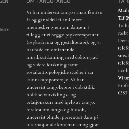
GEN
OM TANGOTANGO
TA 
Mail:
Vi har undervist tango i snart femten
Tlf 
år og går aldri lei av å møte
Ta he
mennesker gjennom dansen. I
tørre
raskt
tillegg er vi begge psykoterapeuter
Derso
(psykodrama og gestaltterapi), og vi
telef
har både en omfattende
sms. 
musikkutdanning med doktorgrad
telef
og videre forskning samt
når h
sosialantropologiske studier i vår
Vi un
kunnskapsportefølje. Vi har
Profe
undervist tangolærere i didaktikk,
0353
holdt selvutviklings- og
relasjonskurs med hjelp av tango,
forelest om tango og filosofi,
undervist blinde, presentert dans på
internasjonale konferanser og gjort