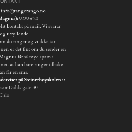
KONTAKT
info@tangotango.no
(Magnus):
92293620
lst kontakt på mail. Vi svarar
 og utfyllende.
m du ringer og vi ikke tar
onen er det fint om du sender en
Magnus får så mye spam i
onen at han bare ringer tilbake
an får en sms.
derviser på Steinerhøyskolen i:
ssor Dahls gate 30
 Oslo