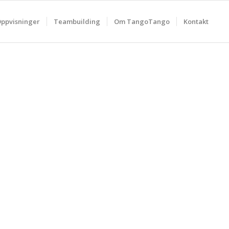
ppvisninger
Teambuilding
Om TangoTango
Kontakt