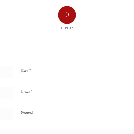
0
REPLIES
*
Navn
*
E-post
Nettsted