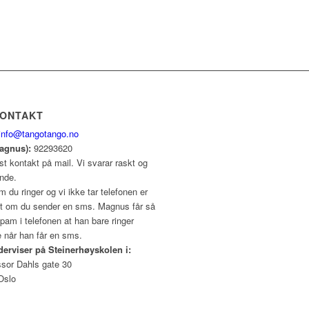
KONTAKT
info@tangotango.no
Magnus):
92293620
st kontakt på mail. Vi svarar raskt og
ende.
 du ringer og vi ikke tar telefonen er
int om du sender en sms. Magnus får så
am i telefonen at han bare ringer
e når han får en sms.
derviser på Steinerhøyskolen i:
ssor Dahls gate 30
Oslo