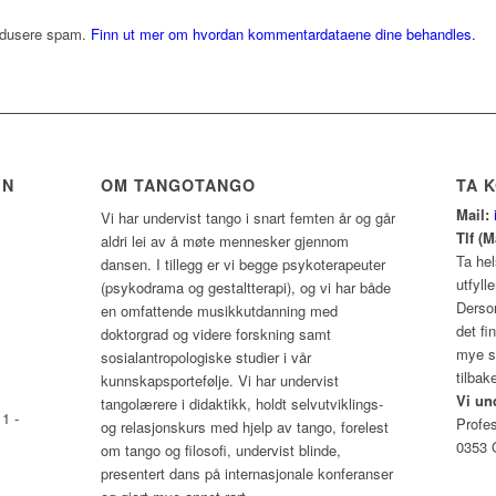
redusere spam.
Finn ut mer om hvordan kommentardataene dine behandles.
EN
OM TANGOTANGO
TA 
Mail:
Vi har undervist tango i snart femten år og går
Tlf (
aldri lei av å møte mennesker gjennom
Ta hel
dansen. I tillegg er vi begge psykoterapeuter
utfyll
(psykodrama og gestaltterapi), og vi har både
Dersom
en omfattende musikkutdanning med
det f
doktorgrad og videre forskning samt
mye sp
sosialantropologiske studier i vår
tilbak
kunnskapsportefølje. Vi har undervist
Vi un
tangolærere i didaktikk, holdt selvutviklings-
1 -
Profe
og relasjonskurs med hjelp av tango, forelest
0353 
om tango og filosofi, undervist blinde,
presentert dans på internasjonale konferanser