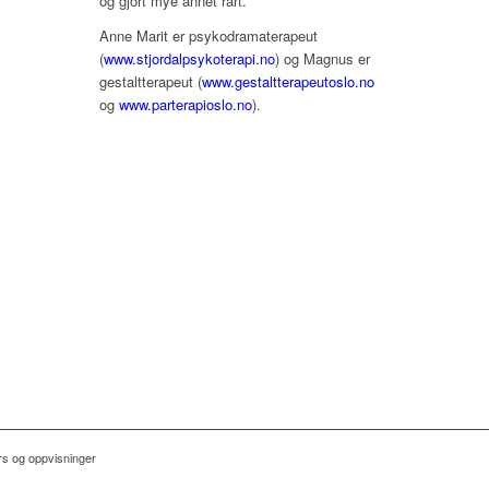
og gjort mye annet rart.
Anne Marit er psykodramaterapeut
(
www.stjordalpsykoterapi.no
) og Magnus er
gestaltterapeut (
www.gestaltterapeutoslo.no
og
www.parterapioslo.no
).
rs og oppvisninger