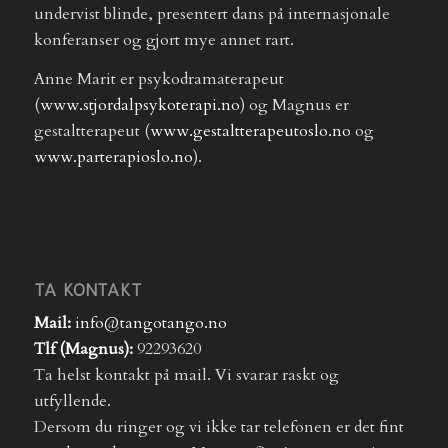
undervist blinde, presentert dans på internasjonale
konferanser og gjort mye annet rart.
Anne Marit er psykodramaterapeut
(
www.stjordalpsykoterapi.no
) og Magnus er
gestaltterapeut (
www.gestaltterapeutoslo.no
og
www.parterapioslo.no
).
TA KONTAKT
Mail:
info@tangotango.no
Tlf (Magnus):
92293620
Ta helst kontakt på mail. Vi svarar raskt og
utfyllende.
Dersom du ringer og vi ikke tar telefonen er det fint