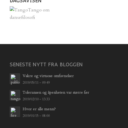
DAGSAVISEN
SENESTE NYTT FRA BLOGGEN
Vakre og virtuose omfavnelser
2019/05/11 - 09:49
Toleransen og åpenheten var større før
2019/02/10 - 13:33
Hvor er alle menn?
2019/01/15 - 08:00