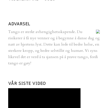
ADVARSEL
Tango er sterkt avhengighetsskapende.
Du
risikerer å få nye venner og å begynne å danse dag og
natt av hjertens lyst. Dette kan lede til bedre helse, en
sterkere kropp, og bedre selvtillit og humør. Vi syns
likevel det er verd å ta sjansen på å prøve tango, fordi
tango er gøy!
VÅR SISTE VIDEO