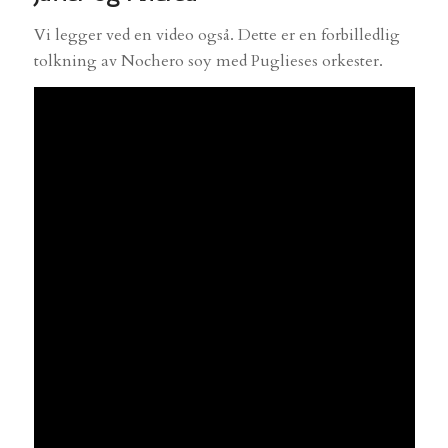
Vi legger ved en video også. Dette er en forbilledlig
tolkning av Nochero soy med Puglieses orkester.