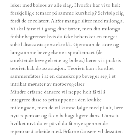
leker med boleos av alle slag. Hvorfor har vi to helt
forskjellige temaer på samme kurshelg? Selvfølgelig
fordi de er relatert. Altfor mange sliter med milonga.
Vi skal først få i gang dine føtter, men din milonga
forblir begrenset hvis du ikke behersker en meget
subtil disassosiasjonsteknikk. Gjennom de store og
langsomme bevegelsene i spiraltemaet (de
smektende bevegelsene og boleos) lærer vi i praksis
teorien bak disassosiasjon. Teorien kan i korthet
sammenfattes i at en dansekropp beveger seg i et
intrikat mønster av motbevegelser.
Mindre erfarne dansere vil neppe helt få til å
integrere disse to prinsippene i den kvikke
milongaen, men de vil kunne følge med på alt, lære
nytt repertoar og få en behageligere dans. Uansett
hvilket nivå du er på vil du få mye spennende
repertoar å arbeide med. Erfarne dansere vil dessuten