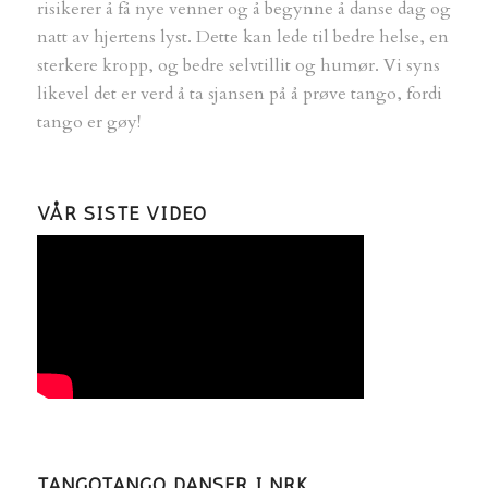
risikerer å få nye venner og å begynne å danse dag og
natt av hjertens lyst. Dette kan lede til bedre helse, en
sterkere kropp, og bedre selvtillit og humør. Vi syns
likevel det er verd å ta sjansen på å prøve tango, fordi
tango er gøy!
VÅR SISTE VIDEO
TANGOTANGO DANSER I NRK