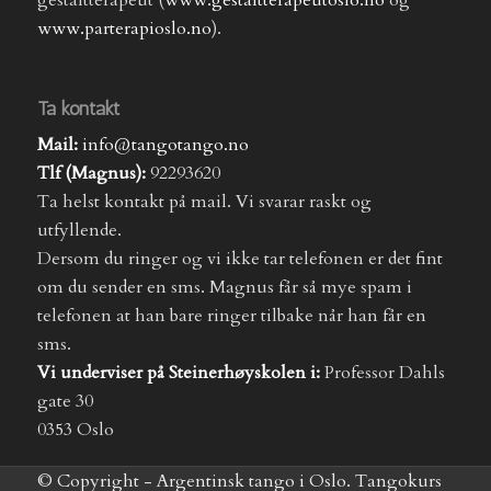
gestaltterapeut (
www.gestaltterapeutoslo.no
og
www.parterapioslo.no
).
Ta kontakt
Mail:
info@tangotango.no
Tlf (Magnus):
92293620
Ta helst kontakt på mail. Vi svarar raskt og
utfyllende.
Dersom du ringer og vi ikke tar telefonen er det fint
om du sender en sms. Magnus får så mye spam i
telefonen at han bare ringer tilbake når han får en
sms.
Vi underviser på Steinerhøyskolen i:
Professor Dahls
gate 30
0353 Oslo
© Copyright - Argentinsk tango i Oslo. Tangokurs