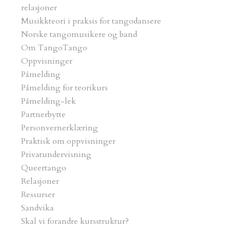
relasjoner
Musikkteori i praksis for tangodansere
Nyhetsbrev
Norske tangomusikere og band
Om TangoTango
Oppvisninger
Menu
Påmelding
Påmelding for teorikurs
Påmelding-lek
Partnerbytte
Personvernerklæring
Praktisk om oppvisninger
Privatundervisning
Queertango
Relasjoner
Ressurser
Sandvika
Skal vi forandre kursstruktur?