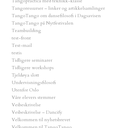
Tangopractica med teknikk-klasse
Tangoressurser – linker og artikkelsamlinger
TangoTango om dansefilosofi i Dagsavisen
TangoTango på Nytfestivalen
Teambuilding
test-front
Test-mail
testis
Tidligere seminarer
Tidligere workshops
Tjeldøya slott
Undervisningsfilosofi
Utenfor Oslo
Våre elevers stemmer
Veibeskrivelse
Veibeskrivelse – Dancify
Velkommen til nyhetsbrevet
Velkommen til TangoTango