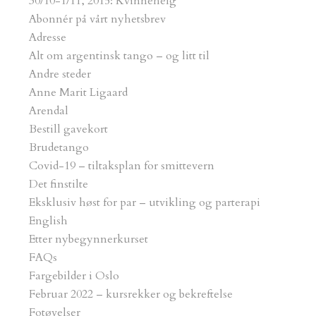
30/10-1/11, 2015: Kvinnehelg
Abonnér på vårt nyhetsbrev
Adresse
Oppvisninger
Alt om argentinsk tango – og litt til
Andre steder
Anne Marit Ligaard
Arendal
Teambuilding
Bestill gavekort
Brudetango
Covid-19 – tiltaksplan for smittevern
Om TangoTango
Det finstilte
Eksklusiv høst for par – utvikling og parterapi
English
Biografi
Etter nybegynnerkurset
FAQs
Fargebilder i Oslo
Anne Marit Ligaard
Februar 2022 – kursrekker og bekreftelse
Fotøvelser