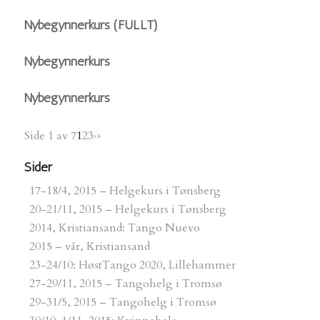
Påmelding
Nybegynnerkurs (FULLT)
Nybegynnerkurs
Singelpolicy
Nybegynnerkurs
Tidligere seminarer
Side 1 av 7
1
2
3
›
»
Sider
17-18/4, 2015 – Helgekurs i Tønsberg
Tidligere workshops
20-21/11, 2015 – Helgekurs i Tønsberg
2014, Kristiansand: Tango Nuevo
2015 – vår, Kristiansand
Gavekort
23-24/10: HøstTango 2020, Lillehammer
27-29/11, 2015 – Tangohelg i Tromsø
29-31/5, 2015 – Tangohelg i Tromsø
Bloggen